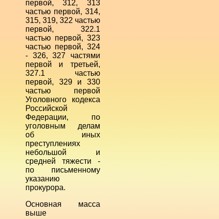
первой, 312, 313
частью первой, 314,
315, 319, 322 частью
первой, 322.1
частью первой, 323
частью первой, 324
- 326, 327 частями
первой и третьей,
327.1 частью
первой, 329 и 330
частью первой
Уголовного кодекса
Российской
Федерации, по
уголовным делам
об иных
преступлениях
небольшой и
средней тяжести -
по письменному
указанию
прокурора.
Основная масса
выше