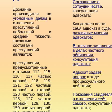
Соглашение о
сотрудничестве
,
Дознание
консультация
производится по
адвоката;
уголовным делам
в
отношении
Как должен вести
преступлений
себя адвокат в суде,
небольшой и
различные мнения
средней тяжести,
адвокатов
;
таковыми
составами
Встречное заявлени
преступлений
в делах частного
являются:
обвинения,
консультация
преступления,
адвоката
;
предусмотренные
статьями 112, 115,
Адвокат задает
116, 117 частью
вопрос
в ходе
первой, 118, 119,
процессуального
121, 122 частями
действия;
первой и второй,
123 частью первой,
Показания свидетел
125, 127 частью
в отношении себя
первой, 129, 130,
самого
, консультаци
150 частью первой,
адвоката;