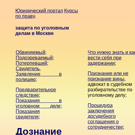
Юридический портал
Курсы
по праву
.
защита по уголовным
делам в Москве
Обвиняемый
;
Что нужно знать и ка
Подозреваемый
;
вести себя при
Потерпевший
;
задержании
;
Свидетель
,
Признание или не
Заявление в
признание вины
,
полицию
;
адвокат в судебном
Предварительное
разбирательстве по
следствие
;
уголовному делу;
Показания в
Процедура
уголовном деле
;
заключения
Показания
досудебного
свидетеля
;
соглашения о
сотрудничестве
;
Дознание